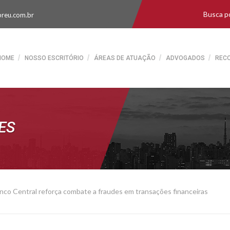
reu.com.br
HOME
NOSSO ESCRITÓRIO
ÁREAS DE ATUAÇÃO
ADVOGADOS
REC
ES
nco Central reforça combate a fraudes em transações financeiras