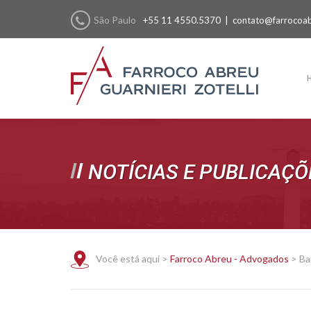
São Paulo
+55 11 4550.5370 |
contato@farrocoab
NOTÍCIAS E PUBLICAÇÕ
Você está aqui >
Farroco Abreu - Advogados
>
Ba