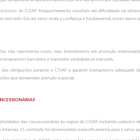
Processos do COAF frequentemente resultam em dificuldade na obtenção
m no mercado. Em um setor onde a confiança é fundamental, esses danos p
vo não representa custo, mas investimento em proteção empresaria
elacionamentos bancários e transmite seriedade ao mercado.
 das obrigações perante o COAF e garantir treinamento adequado de
uações que demandam atenção especial.
ONCESSIONÁRIAS
tividades das concessionárias às regras do COAF, incluindo cadastro de 
s internas. O conteúdo foi desenvolvido especificamente para o setor a