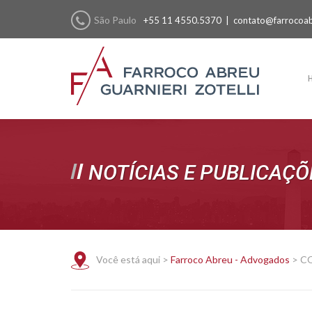
São Paulo
+55 11 4550.5370 |
contato@farrocoab
NOTÍCIAS E PUBLICAÇÕ
Você está aqui >
Farroco Abreu - Advogados
>
CO