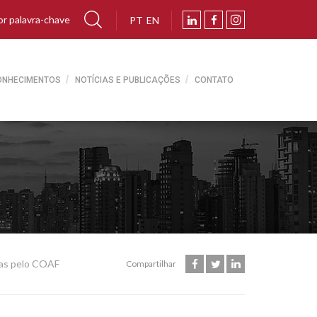
PT
EN
ONHECIMENTOS
NOTÍCIAS E PUBLICAÇÕES
CONTATO
tas pelo COAF
Compartilhar