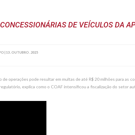
CONCESSIONÁRIAS DE VEÍCULOS DA A
VO
|
13 . OUTUBRO . 2025
ro de operações pode resultar em multas de até R$ 20 milhões para as co
egulatório, explica como o COAF intensificou a fiscalização do setor au