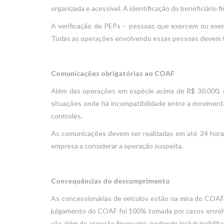
organizada e acessível. A identificação do beneficiário 
A verificação de PEPs – pessoas que exercem ou exerc
Todas as operações envolvendo essas pessoas devem 
Comunicações obrigatórias ao COAF
Além das operações em espécie acima de R$ 30.000, d
situações onde há incompatibilidade entre a movimenta
controles.
As comunicações devem ser realizadas em até 24 horas 
empresa a considerar a operação suspeita.
Consequências do descumprimento
As concessionárias de veículos estão na mira do COAF.
julgamento do COAF foi 100% tomada por casos envolv
vão além do aspecto financeiro, podendo incluir inabili