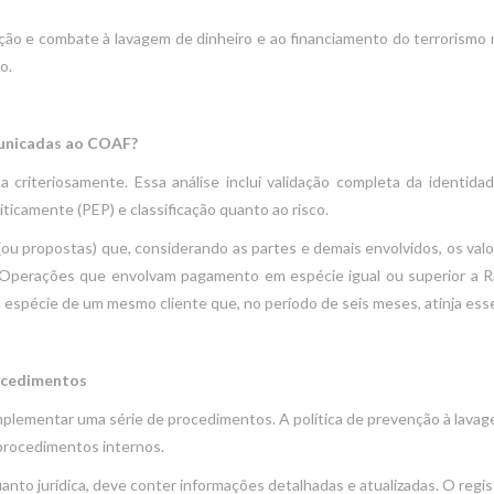
ão e combate à lavagem de dinheiro e ao financiamento do terrorismo 
o.
municadas ao COAF?
criteriosamente. Essa análise inclui validação completa da identida
liticamente (PEP) e classificação quanto ao risco.
 propostas) que, considerando as partes e demais envolvidos, os valor
o. Operações que envolvam pagamento em espécie igual ou superior 
spécie de um mesmo cliente que, no período de seis meses, atinja ess
rocedimentos
mplementar uma série de procedimentos. A política de prevenção à lava
procedimentos internos.
uanto jurídica, deve conter informações detalhadas e atualizadas. O regi