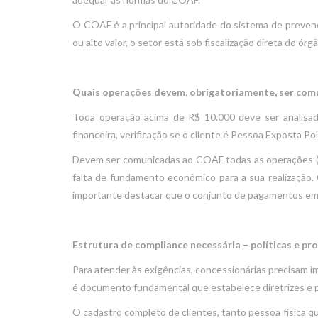
O COAF é a principal autoridade do sistema de prevenç
ou alto valor, o setor está sob fiscalização direta do órgã
Quais operações devem, obrigatoriamente, ser co
Toda operação acima de R$ 10.000 deve ser analisada 
financeira, verificação se o cliente é Pessoa Exposta Po
Devem ser comunicadas ao COAF todas as operações (ou
falta de fundamento econômico para a sua realizaçã
importante destacar que o conjunto de pagamentos em e
Estrutura de compliance necessária – políticas e p
Para atender às exigências, concessionárias precisam i
é documento fundamental que estabelece diretrizes e 
O cadastro completo de clientes, tanto pessoa física q