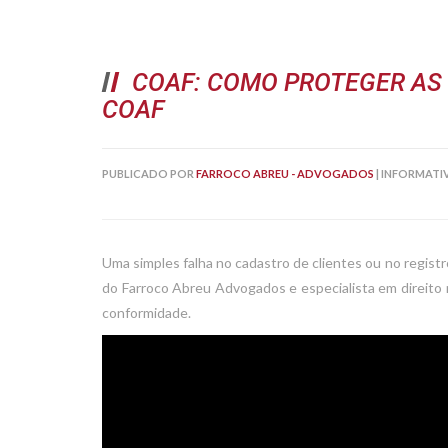
COAF: COMO PROTEGER AS 
COAF
PUBLICADO POR
FARROCO ABREU - ADVOGADOS
|
INFORMATI
Uma simples falha no cadastro de clientes ou no regist
do Farroco Abreu Advogados e especialista em direito r
conformidade.