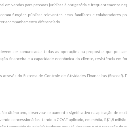
final em vendas para pessoas jurídicas é obrigatória e frequentemente ne
eram funções públicas relevantes, seus familiares e colaboradores p
ter acompanhamento diferenciado.
evem ser comunicadas todas as operações ou propostas que possam con
ção financeira e a capacidade econômica do cliente, resistência em fo
através do Sistema de Controle de Atividades Financeiras (Siscoaf). É
 No último ano, observou-se aumento significativo na aplicação de mul
endo concessionárias, tendo o COAF aplicado, em média, R$1,5 milhão 
tação temporária de administradores por até dez anos e até cassação da 