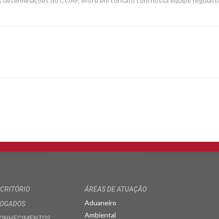
às determinações do COAF, entre em contato com nossa equipe regulatór
SCRITÓRIO
ÁREAS DE ATUAÇÃO
Aduaneiro
OGADOS
Ambiental
ONHECIMENTOS