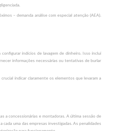
gligenciada.
róximos – demanda análise com especial atenção (AEA).
figurar indícios de lavagem de dinheiro. Isso inclui
rnecer informações necessárias ou tentativas de burlar
 crucial indicar claramente os elementos que levaram a
tas a concessionárias e montadoras. A última sessão de
a cada uma das empresas investigadas. As penalidades
autorização para funcionamento.