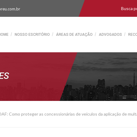
reu.com.br
HOME
NOSSO ESCRITÓRIO
ÁREAS DE ATUAÇÃO
ADVOGADOS
REC
ES
AF: Como proteger as concessionárias de veículos da aplicação de mul