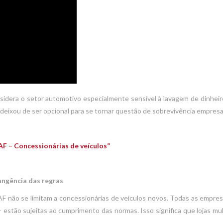
idera o setor automotivo especialmente sensível à lavagem de dinheiro
ixou de ser opcional para se tornar questão de sobrevivência empresar
 – Concessionárias de veículos”
angência das regras
 não se limitam a concessionárias de veículos novos. Todas as empre
 estão sujeitas ao cumprimento das normas. Isso significa que lojas 