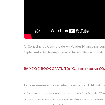
O Conselho de Controle de Atividades Financeiras cons
implementação de um programa de compliance robusto de
BAIXE O E-BOOK GRATUITO: “Guia orientativo COAF
Concessionárias de veículos na mira do COAF – Abr
É fundamental compreender que as obrigações do COAF
novos ou usados, com ou sem bandeira de montadora –
adequar às normas do COAF.