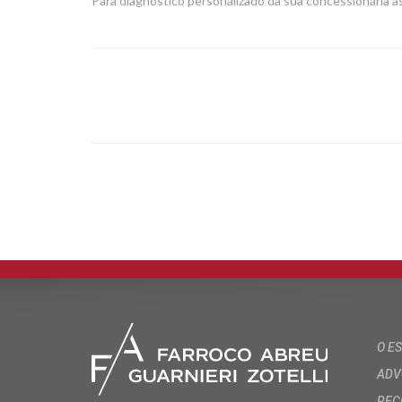
Para diagnóstico personalizado da sua concessionária 
O E
ADV
REC