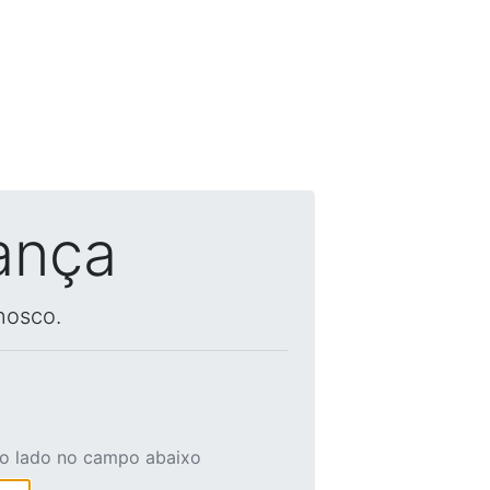
ança
nosco.
ao lado no campo abaixo