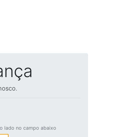
ança
nosco.
ao lado no campo abaixo