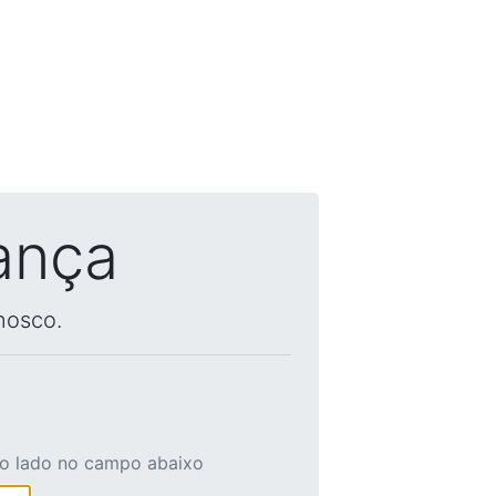
ança
nosco.
ao lado no campo abaixo