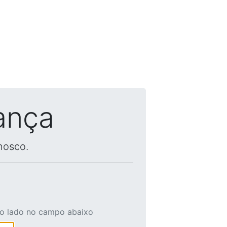
ança
nosco.
ao lado no campo abaixo